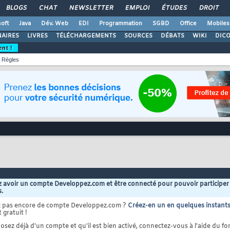
BLOGS
CHAT
NEWSLETTER
EMPLOI
ÉTUDES
DROIT
oft
Java
Dév. Web
EDI
Programmation
SGBD
Office
Mobiles
AIRES
LIVRES
TÉLÉCHARGEMENTS
SOURCES
DÉBATS
WIKI
DIC
ent !
Règles
 avoir un compte Developpez.com et être connecté pour pouvoir participer
s.
z pas encore de compte Developpez.com ?
Créez-en un en quelques instant
 gratuit !
osez déjà d'un compte et qu'il est bien activé, connectez-vous à l'aide du for