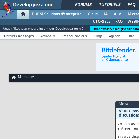
FORUMS
TUTORIELS
FAQ
DI/DSI Solutions d'entreprise
Cloud
IA
ALM
Micros
TUTORIELS
FAQ
WEBIN
Vous n'êtes pas encore inscrit sur Developpez.com ?
Inscrivez-vous gratuitem
Derniers messages
Actions
Réseau social
Blogs
Agenda
Chat
Message
Message
Vous devez
discussion
Vous n'ave
entièrement
Si vous disp