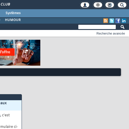
CLUB
Systèmes
O
HUMOUR
Recherche avancée
 aux
s
, c'est
mulaire ci-