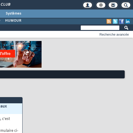
CLUB
Systèmes
O
HUMOUR
Recherche avancée
 aux
s
, c'est
mulaire ci-