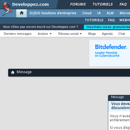
FORUMS
TUTORIELS
FAQ
DI/DSI Solutions d'entreprise
Cloud
IA
ALM
Micros
TUTORIELS
FAQ
WEBIN
Vous n'êtes pas encore inscrit sur Developpez.com ?
Inscrivez-vous gratuitem
Derniers messages
Actions
Réseau social
Blogs
Agenda
Chat
Message
Message
Vous devez
discussion
Vous n'ave
entièrement
Si vous disp