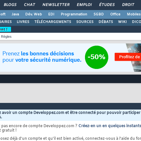
BLOGS
CHAT
NEWSLETTER
EMPLOI
ÉTUDES
DROIT
oft
Java
Dév. Web
EDI
Programmation
SGBD
Office
Mobiles
AIRES
LIVRES
TÉLÉCHARGEMENTS
SOURCES
DÉBATS
WIKI
DIC
ent !
Règles
 avoir un compte Developpez.com et être connecté pour pouvoir participer
s.
z pas encore de compte Developpez.com ?
Créez-en un en quelques instant
 gratuit !
osez déjà d'un compte et qu'il est bien activé, connectez-vous à l'aide du for