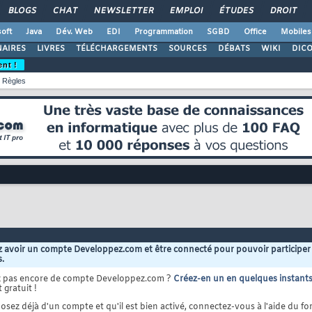
BLOGS
CHAT
NEWSLETTER
EMPLOI
ÉTUDES
DROIT
oft
Java
Dév. Web
EDI
Programmation
SGBD
Office
Mobiles
AIRES
LIVRES
TÉLÉCHARGEMENTS
SOURCES
DÉBATS
WIKI
DIC
ent !
Règles
 avoir un compte Developpez.com et être connecté pour pouvoir participer
s.
z pas encore de compte Developpez.com ?
Créez-en un en quelques instant
 gratuit !
osez déjà d'un compte et qu'il est bien activé, connectez-vous à l'aide du for