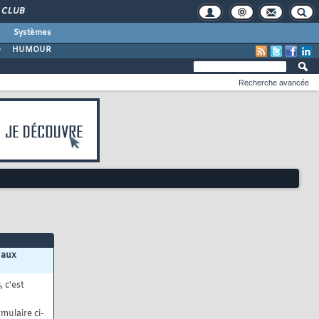
CLUB
Systèmes
O
HUMOUR
Recherche avancée
 aux
s
, c'est
mulaire ci-