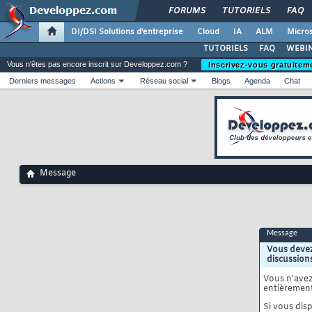
FORUMS
TUTORIELS
FAQ
DI/DSI Solutions d'entreprise
Cloud
IA
ALM
Micros
TUTORIELS
FAQ
WEBIN
Vous n'êtes pas encore inscrit sur Developpez.com ?
Inscrivez-vous gratuitem
Derniers messages
Actions
Réseau social
Blogs
Agenda
Chat
Message
Message
Vous devez
discussion
Vous n'ave
entièrement
Si vous disp