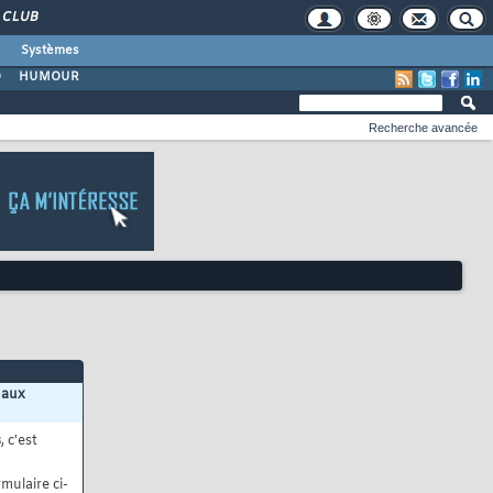
CLUB
Systèmes
O
HUMOUR
Recherche avancée
 aux
s
, c'est
mulaire ci-