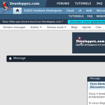
FORUMS
TUTORIELS
FAQ
DI/DSI Solutions d'entreprise
Cloud
IA
ALM
Micros
TUTORIELS
FAQ
WEBIN
Vous n'êtes pas encore inscrit sur Developpez.com ?
Inscrivez-vous gratuitem
Derniers messages
Actions
Réseau social
Blogs
Agenda
Chat
Message
Message
Vous devez
discussion
Vous n'ave
entièrement
Si vous disp