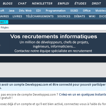
BLOGS
CHAT
NEWSLETTER
EMPLOI
ÉTUDES
DROIT
oft
Java
Dév. Web
EDI
Programmation
SGBD
Office
Mobiles
AIRES
LIVRES
TÉLÉCHARGEMENTS
SOURCES
DÉBATS
WIKI
DIC
ent !
Règles
 avoir un compte Developpez.com et être connecté pour pouvoir participer
s.
z pas encore de compte Developpez.com ?
Créez-en un en quelques instant
 gratuit !
osez déjà d'un compte et qu'il est bien activé, connectez-vous à l'aide du for