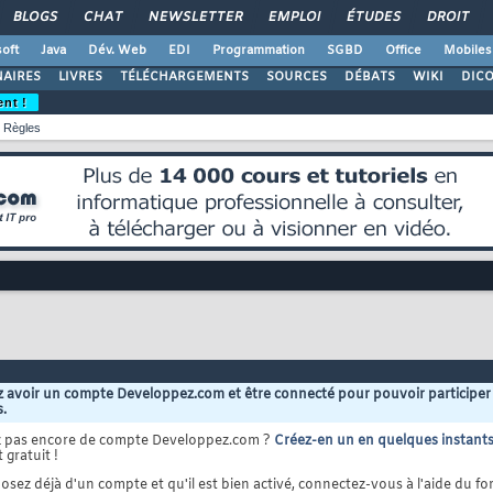
BLOGS
CHAT
NEWSLETTER
EMPLOI
ÉTUDES
DROIT
oft
Java
Dév. Web
EDI
Programmation
SGBD
Office
Mobiles
AIRES
LIVRES
TÉLÉCHARGEMENTS
SOURCES
DÉBATS
WIKI
DIC
ent !
Règles
 avoir un compte Developpez.com et être connecté pour pouvoir participer
s.
z pas encore de compte Developpez.com ?
Créez-en un en quelques instant
 gratuit !
osez déjà d'un compte et qu'il est bien activé, connectez-vous à l'aide du for