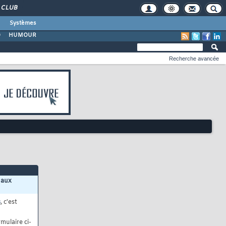
CLUB
Systèmes
O
HUMOUR
Recherche avancée
 aux
s
, c'est
mulaire ci-