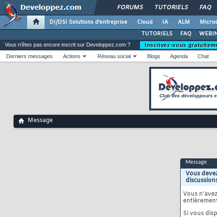
FORUMS
TUTORIELS
FAQ
DI/DSI Solutions d'entreprise
Cloud
IA
ALM
Micros
TUTORIELS
FAQ
WEBIN
Vous n'êtes pas encore inscrit sur Developpez.com ?
Inscrivez-vous gratuitem
Derniers messages
Actions
Réseau social
Blogs
Agenda
Chat
Message
Message
Vous devez
discussion
Vous n'ave
entièrement
Si vous disp