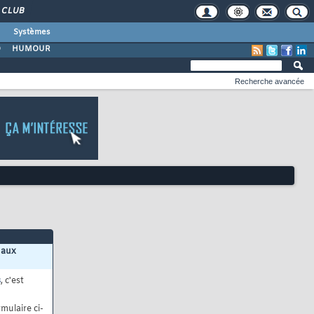
CLUB
Systèmes
O
HUMOUR
Recherche avancée
 aux
s
, c'est
mulaire ci-