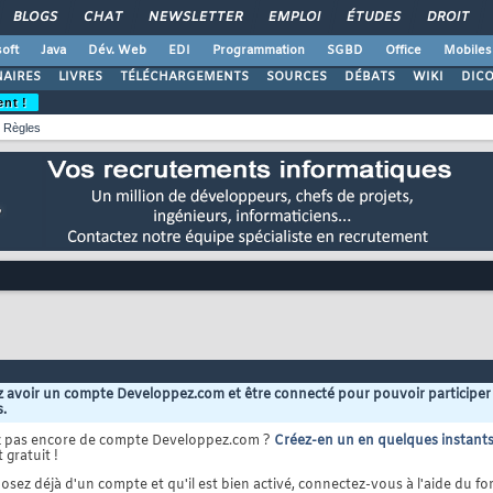
BLOGS
CHAT
NEWSLETTER
EMPLOI
ÉTUDES
DROIT
oft
Java
Dév. Web
EDI
Programmation
SGBD
Office
Mobiles
AIRES
LIVRES
TÉLÉCHARGEMENTS
SOURCES
DÉBATS
WIKI
DIC
ent !
Règles
 avoir un compte Developpez.com et être connecté pour pouvoir participer
s.
z pas encore de compte Developpez.com ?
Créez-en un en quelques instant
 gratuit !
osez déjà d'un compte et qu'il est bien activé, connectez-vous à l'aide du for