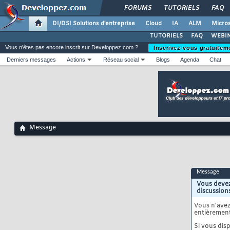
FORUMS
TUTORIELS
FAQ
DI/DSI Solutions d'entreprise
Cloud
IA
ALM
Micros
TUTORIELS
FAQ
WEBIN
Vous n'êtes pas encore inscrit sur Developpez.com ?
Inscrivez-vous gratuitem
Derniers messages
Actions
Réseau social
Blogs
Agenda
Chat
Message
Message
Vous devez
discussion
Vous n'ave
entièrement
Si vous disp