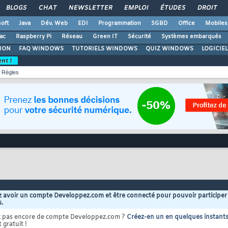
BLOGS
CHAT
NEWSLETTER
EMPLOI
ÉTUDES
DROIT
oft
Java
Dév. Web
EDI
Programmation
SGBD
Office
Mobiles
ac
Raspberry Pi
Réseau
Green IT
Sécurité
Systèmes embarqués
ION
FAQ WINDOWS
TUTORIELS WINDOWS
QUIZ WINDOWS
LOGICIE
ent !
Règles
 avoir un compte Developpez.com et être connecté pour pouvoir participer
s.
z pas encore de compte Developpez.com ?
Créez-en un en quelques instant
 gratuit !