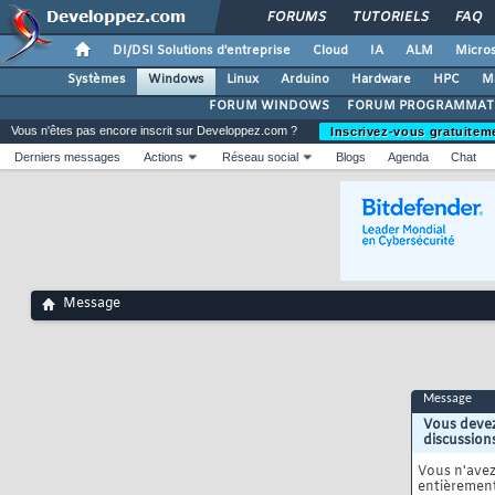
FORUMS
TUTORIELS
FAQ
DI/DSI Solutions d'entreprise
Cloud
IA
ALM
Micros
Systèmes
Windows
Linux
Arduino
Hardware
HPC
M
FORUM WINDOWS
FORUM PROGRAMMAT
Vous n'êtes pas encore inscrit sur Developpez.com ?
Inscrivez-vous gratuitem
Derniers messages
Actions
Réseau social
Blogs
Agenda
Chat
Message
Message
Vous devez
discussion
Vous n'ave
entièrement