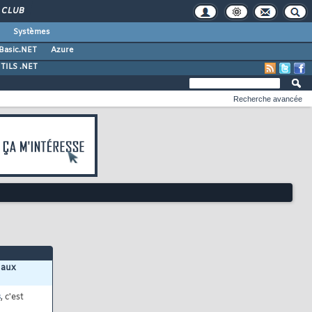
CLUB
Systèmes
 Basic.NET
Azure
TILS .NET
Recherche avancée
 aux
s
, c'est