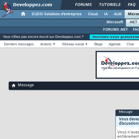
FORUMS
TUTORIELS
FAQ
DI/DSI Solutions d'entreprise
Cloud
IA
ALM
Micros
Microsoft
.NET
FORUMS .NET
FAQ
Vous n'êtes pas encore inscrit sur Developpez.com ?
Inscrivez-vous gratuitem
Derniers messages
Actions
Réseau social
Blogs
Agenda
Chat
Message
Message
Vous devez
discussion
Vous n'ave
entièrement