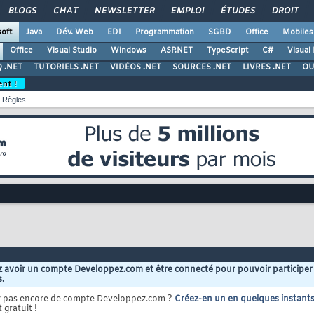
BLOGS
CHAT
NEWSLETTER
EMPLOI
ÉTUDES
DROIT
oft
Java
Dév. Web
EDI
Programmation
SGBD
Office
Mobiles
Office
Visual Studio
Windows
ASP.NET
TypeScript
C#
Visual
 .NET
TUTORIELS .NET
VIDÉOS .NET
SOURCES .NET
LIVRES .NET
OU
ent !
Règles
 avoir un compte Developpez.com et être connecté pour pouvoir participer
s.
z pas encore de compte Developpez.com ?
Créez-en un en quelques instant
 gratuit !