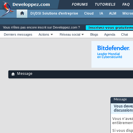
FORUMS
TUTORIELS
FAQ
DI/DSI Solutions d'entreprise
Cloud
IA
ALM
Micros
Vous n'êtes pas encore inscrit sur Developpez.com ?
Inscrivez-vous gratuitem
Derniers messages
Actions
Réseau social
Blogs
Agenda
Chat
Message
Message
Vous devez
discussion
Vous n'ave
entièrement
Si vous disp