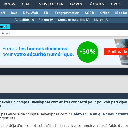
BLOGS
CHAT
NEWSLETTER
EMPLOI
ÉTUDES
DROIT
oft
Java
Dév. Web
EDI
Programmation
SGBD
Office
Mobiles
Actualités IA
Forum IA
Cours et tutoriels IA
Livres IA
ent !
Règles
 avoir un compte Developpez.com et être connecté pour pouvoir participer
s.
z pas encore de compte Developpez.com ?
Créez-en un en quelques instant
 gratuit !
osez déjà d'un compte et qu'il est bien activé, connectez-vous à l'aide du for