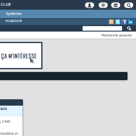
CLUB
Systèmes
O
HUMOUR
Recherche avancée
 aux
s
, c'est
mulaire ci-