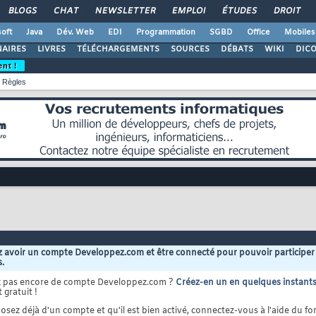
BLOGS
CHAT
NEWSLETTER
EMPLOI
ÉTUDES
DROIT
oft
Java
Dév. Web
EDI
Programmation
SGBD
Office
Mobiles
AIRES
LIVRES
TÉLÉCHARGEMENTS
SOURCES
DÉBATS
WIKI
DIC
ent !
Règles
 avoir un compte Developpez.com et être connecté pour pouvoir participer
s.
z pas encore de compte Developpez.com ?
Créez-en un en quelques instant
 gratuit !
osez déjà d'un compte et qu'il est bien activé, connectez-vous à l'aide du for