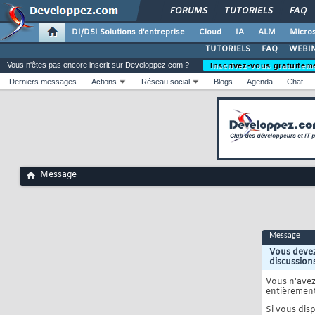
FORUMS
TUTORIELS
FAQ
DI/DSI Solutions d'entreprise
Cloud
IA
ALM
Micros
TUTORIELS
FAQ
WEBIN
Vous n'êtes pas encore inscrit sur Developpez.com ?
Inscrivez-vous gratuitem
Derniers messages
Actions
Réseau social
Blogs
Agenda
Chat
Message
Message
Vous devez
discussion
Vous n'ave
entièrement
Si vous disp