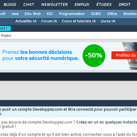
BLOGS
CHAT
NEWSLETTER
EMPLOI
ÉTUDES
DROIT
oft
Java
Dév. Web
EDI
Programmation
SGBD
Office
Mobiles
Actualités IA
Forum IA
Cours et tutoriels IA
Livres IA
ent !
Règles
 avoir un compte Developpez.com et être connecté pour pouvoir participer
s.
z pas encore de compte Developpez.com ?
Créez-en un en quelques instant
 gratuit !
osez déjà d'un compte et qu'il est bien activé, connectez-vous à l'aide du for