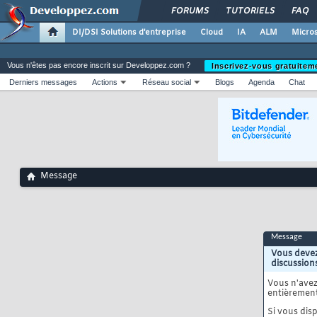
FORUMS
TUTORIELS
FAQ
DI/DSI Solutions d'entreprise
Cloud
IA
ALM
Micros
Vous n'êtes pas encore inscrit sur Developpez.com ?
Inscrivez-vous gratuitem
Derniers messages
Actions
Réseau social
Blogs
Agenda
Chat
Message
Message
Vous devez
discussion
Vous n'ave
entièrement
Si vous disp