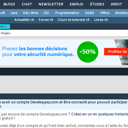
BLOGS
CHAT
NEWSLETTER
EMPLOI
ÉTUDES
DROIT
oft
Java
Dév. Web
EDI
Programmation
SGBD
Office
Mobiles
Actualités IA
Forum IA
Cours et tutoriels IA
Livres IA
ent !
Règles
 avoir un compte Developpez.com et être connecté pour pouvoir participer
s.
z pas encore de compte Developpez.com ?
Créez-en un en quelques instant
 gratuit !
osez déjà d'un compte et qu'il est bien activé, connectez-vous à l'aide du for