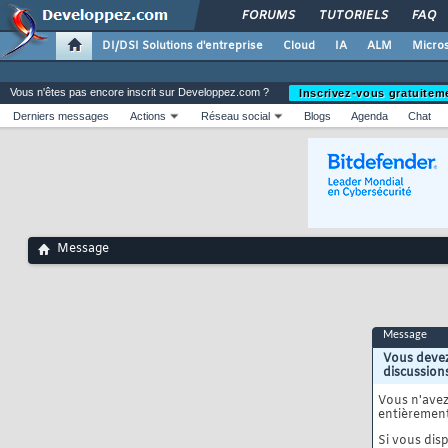
FORUMS
TUTORIELS
FAQ
DI/DSI Solutions d'entreprise
Cloud
IA
ALM
Micros
Vous n'êtes pas encore inscrit sur Developpez.com ?
Inscrivez-vous gratuitem
Derniers messages
Actions
Réseau social
Blogs
Agenda
Chat
Message
Message
Vous devez
discussion
Vous n'ave
entièrement
Si vous disp