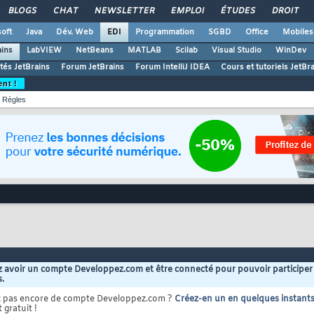
BLOGS
CHAT
NEWSLETTER
EMPLOI
ÉTUDES
DROIT
oft
Java
Dév. Web
EDI
Programmation
SGBD
Office
Mobiles
ains
LabVIEW
NetBeans
MATLAB
Scilab
Visual Studio
WinDev
ités JetBrains
Forum JetBrains
Forum IntelliJ IDEA
Cours et tutoriels JetBr
ent !
Règles
 avoir un compte Developpez.com et être connecté pour pouvoir participer
s.
z pas encore de compte Developpez.com ?
Créez-en un en quelques instant
 gratuit !