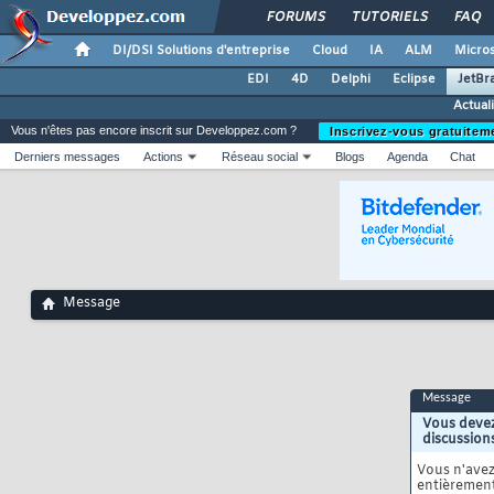
FORUMS
TUTORIELS
FAQ
DI/DSI Solutions d'entreprise
Cloud
IA
ALM
Micros
EDI
4D
Delphi
Eclipse
JetBr
Actual
Vous n'êtes pas encore inscrit sur Developpez.com ?
Inscrivez-vous gratuitem
Derniers messages
Actions
Réseau social
Blogs
Agenda
Chat
Message
Message
Vous devez
discussion
Vous n'ave
entièrement