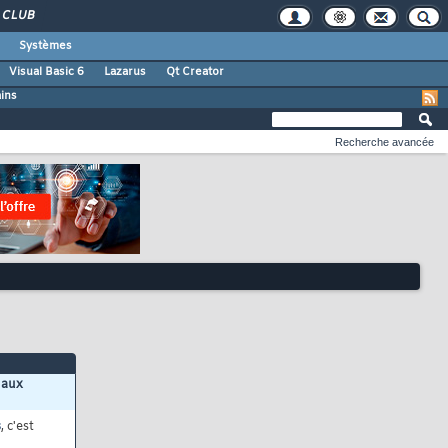
CLUB
Systèmes
Visual Basic 6
Lazarus
Qt Creator
ains
Recherche avancée
 aux
s
, c'est