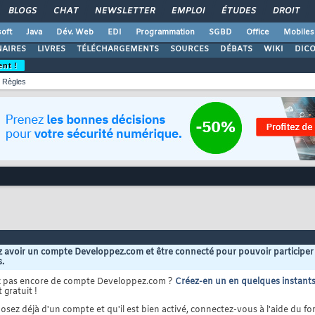
BLOGS
CHAT
NEWSLETTER
EMPLOI
ÉTUDES
DROIT
oft
Java
Dév. Web
EDI
Programmation
SGBD
Office
Mobiles
AIRES
LIVRES
TÉLÉCHARGEMENTS
SOURCES
DÉBATS
WIKI
DIC
ent !
Règles
 avoir un compte Developpez.com et être connecté pour pouvoir participer
s.
z pas encore de compte Developpez.com ?
Créez-en un en quelques instant
 gratuit !
osez déjà d'un compte et qu'il est bien activé, connectez-vous à l'aide du for