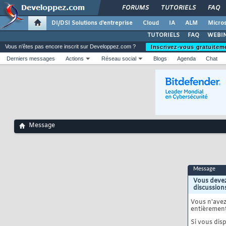
FORUMS
TUTORIELS
FAQ
DI/DSI Solutions d'entreprise
Cloud
IA
ALM
Micros
TUTORIELS
FAQ
WEBIN
Vous n'êtes pas encore inscrit sur Developpez.com ?
Inscrivez-vous gratuitem
Derniers messages
Actions
Réseau social
Blogs
Agenda
Chat
Message
Message
Vous devez
discussion
Vous n'ave
entièrement
Si vous disp