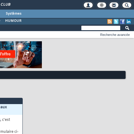
CLUB
Systèmes
O
HUMOUR
Recherche avancée
 aux
s
, c'est
mulaire ci-