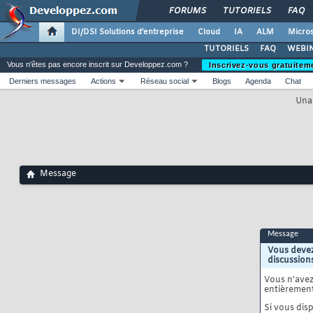
FORUMS
TUTORIELS
FAQ
DI/DSI Solutions d'entreprise
Cloud
IA
ALM
Micros
TUTORIELS
FAQ
WEBIN
Vous n'êtes pas encore inscrit sur Developpez.com ?
Inscrivez-vous gratuitem
Derniers messages
Actions
Réseau social
Blogs
Agenda
Chat
Unab
Message
Message
Vous devez
discussion
Vous n'ave
entièrement
Si vous disp