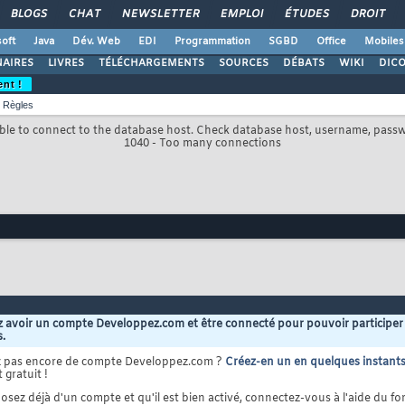
BLOGS
CHAT
NEWSLETTER
EMPLOI
ÉTUDES
DROIT
oft
Java
Dév. Web
EDI
Programmation
SGBD
Office
Mobiles
AIRES
LIVRES
TÉLÉCHARGEMENTS
SOURCES
DÉBATS
WIKI
DIC
ent !
Règles
le to connect to the database host. Check database host, username, pass
1040 - Too many connections
 avoir un compte Developpez.com et être connecté pour pouvoir participer
s.
z pas encore de compte Developpez.com ?
Créez-en un en quelques instant
 gratuit !
osez déjà d'un compte et qu'il est bien activé, connectez-vous à l'aide du for