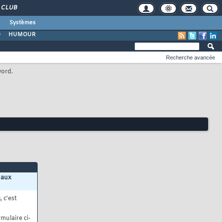
CLUB
Systèmes
O
HUMOUR
Recherche avancée
word.
 aux
s
, c'est
mulaire ci-