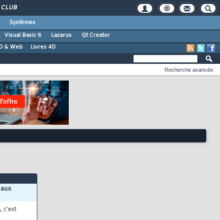
CLUB
Systèmes
Visual Basic 6
Lazarus
Qt Creator
D & Web
Livres 4D
Recherche avancée
 aux
s
, c'est