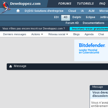
FORUMS
TUTORIELS
FAQ
DI/DSI Solutions d'entreprise
Cloud
IA
ALM
Micros
EDI
4D
Delphi
Eclipse
JetBr
Forum 4D
Documentations
Vous n'êtes pas encore inscrit sur Developpez.com ?
Inscrivez-vous gratuitem
Derniers messages
Actions
Réseau social
Blogs
Agenda
Chat
Message
Message
Vous devez
discussion
Vous n'ave
entièrement