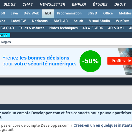
BLOGS
CHAT
NEWSLETTER
EMPLOI
ÉTUDES
DROIT
oft
Java
Dév. Web
EDI
Programmation
SGBD
Office
Mobiles
ains
LabVIEW
NetBeans
MATLAB
Scilab
Visual Studio
WinDev
F.A.Q 4D
Trucs & astuces
Notes techniques
4D & SGBDR
4D & XML
4
ent !
Règles
 avoir un compte Developpez.com et être connecté pour pouvoir participer
s.
z pas encore de compte Developpez.com ?
Créez-en un en quelques instant
 gratuit !