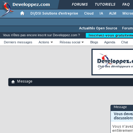
FORUMS
TUTORIELS
FAQ
DI/DSI Solutions d'entreprise
Cloud
IA
ALM
Micros
Actualités Open Source
Forum
Vous n'êtes pas encore inscrit sur Developpez.com ?
Inscrivez-vous gratuitem
Derniers messages
Actions
Réseau social
Blogs
Agenda
Chat
Message
Message
Vous devez
discussion
Vous n'ave
entièrement