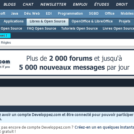
BLOGS
CHAT
NEWSLETTER
EMPLOI
ÉTUDES
DROIT
oft
Java
Dév. Web
EDI
Programmation
SGBD
Office
Mobiles
Applications
Libres & Open Source
OpenOffice & LibreOffice
Projets
 Open Source
FAQ Open Source
Tutoriels Open Source
Livres Open Sourc
ent !
Règles
 avoir un compte Developpez.com et être connecté pour pouvoir participer
s.
z pas encore de compte Developpez.com ?
Créez-en un en quelques instant
 gratuit !