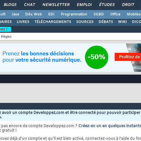
BLOGS
CHAT
NEWSLETTER
EMPLOI
ÉTUDES
DROIT
oft
Java
Dév. Web
EDI
Programmation
SGBD
Office
Mobiles
AIRES
LIVRES
TÉLÉCHARGEMENTS
SOURCES
DÉBATS
WIKI
DIC
ent !
Règles
 avoir un compte Developpez.com et être connecté pour pouvoir participer
s.
z pas encore de compte Developpez.com ?
Créez-en un en quelques instant
 gratuit !
osez déjà d'un compte et qu'il est bien activé, connectez-vous à l'aide du for