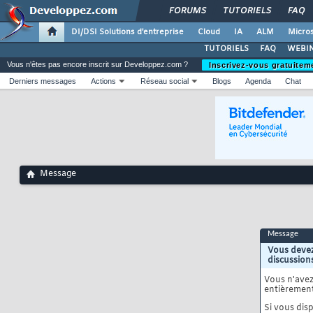
FORUMS
TUTORIELS
FAQ
DI/DSI Solutions d'entreprise
Cloud
IA
ALM
Micros
TUTORIELS
FAQ
WEBIN
Vous n'êtes pas encore inscrit sur Developpez.com ?
Inscrivez-vous gratuitem
Derniers messages
Actions
Réseau social
Blogs
Agenda
Chat
Message
Message
Vous devez
discussion
Vous n'ave
entièrement
Si vous disp