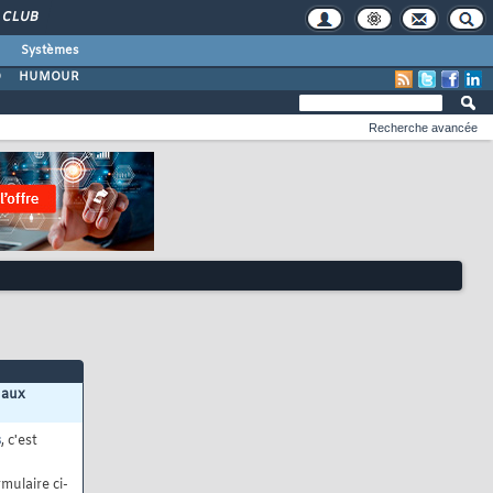
CLUB
Systèmes
O
HUMOUR
Recherche avancée
 aux
s
, c'est
mulaire ci-