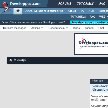
FORUMS
TUTORIELS
FAQ
DI/DSI Solutions d'entreprise
Cloud
IA
ALM
Micros
TUTORIELS
FAQ
WEBIN
Vous n'êtes pas encore inscrit sur Developpez.com ?
Inscrivez-vous gratuitem
Derniers messages
Actions
Réseau social
Blogs
Agenda
Chat
Message
Message
Vous devez
discussion
Vous n'ave
entièrement
Si vous disp