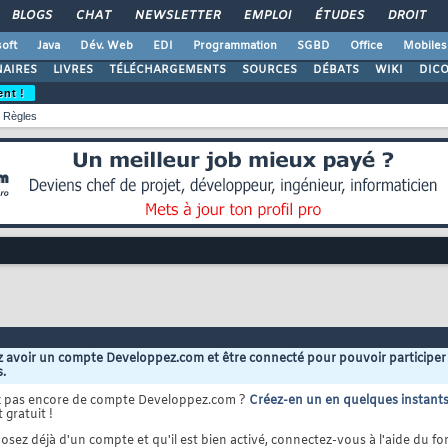
BLOGS
CHAT
NEWSLETTER
EMPLOI
ÉTUDES
DROIT
oft
Java
Dév. Web
EDI
Programmation
SGBD
Office
Mobiles
AIRES
LIVRES
TÉLÉCHARGEMENTS
SOURCES
DÉBATS
WIKI
DIC
ent !
Règles
 avoir un compte Developpez.com et être connecté pour pouvoir participer
s.
z pas encore de compte Developpez.com ?
Créez-en un en quelques instant
 gratuit !
osez déjà d'un compte et qu'il est bien activé, connectez-vous à l'aide du for