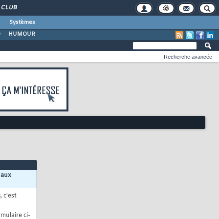
CLUB
Systèmes
O
HUMOUR
Recherche avancée
 aux
s
, c'est
mulaire ci-