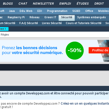
BLOGS
CHAT
NEWSLETTER
EMPLOI
ÉTUDES
DROIT
oft
Java
Dév. Web
EDI
Programmation
SGBD
Office
Mobiles
ac
Raspberry Pi
Réseau
Green IT
Sécurité
Systèmes embarqués
um Sécurité
F.A.Q Sécurité
Livres Sécurité
Cours et Tutoriels Sécurité
So
ent !
Règles
 avoir un compte Developpez.com et être connecté pour pouvoir participer
s.
z pas encore de compte Developpez.com ?
Créez-en un en quelques instant
 gratuit !