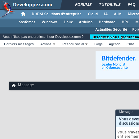
FORUMS
TUTORIELS
FAQ
DI/DSI Solutions d'entreprise
Cloud
IA
ALM
Micros
Systèmes
Windows
Linux
Arduino
Hardware
HPC
M
Actualités Sécurité
For
Vous n'êtes pas encore inscrit sur Developpez.com ?
Inscrivez-vous gratuitem
Derniers messages
Actions
Réseau social
Blogs
Agenda
Chat
Message
Message
Vous devez
discussion
Vous n'ave
entièrement