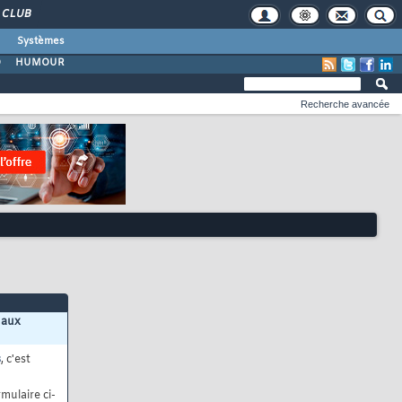
CLUB
Systèmes
O
HUMOUR
Recherche avancée
 aux
s
, c'est
mulaire ci-