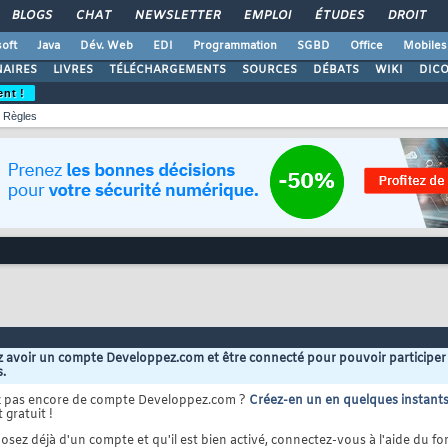
BLOGS
CHAT
NEWSLETTER
EMPLOI
ÉTUDES
DROIT
oft
Java
Dév. Web
EDI
Programmation
SGBD
Office
Mobiles
AIRES
LIVRES
TÉLÉCHARGEMENTS
SOURCES
DÉBATS
WIKI
DIC
ent !
Règles
 avoir un compte Developpez.com et être connecté pour pouvoir participer
s.
z pas encore de compte Developpez.com ?
Créez-en un en quelques instant
 gratuit !
osez déjà d'un compte et qu'il est bien activé, connectez-vous à l'aide du for