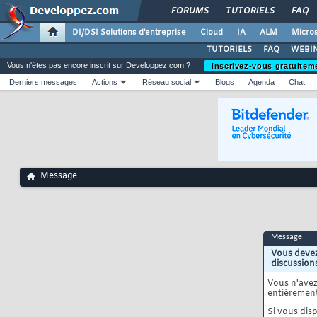
FORUMS
TUTORIELS
FAQ
DI/DSI Solutions d'entreprise
Cloud
IA
ALM
Micros
TUTORIELS
FAQ
WEBIN
Vous n'êtes pas encore inscrit sur Developpez.com ?
Inscrivez-vous gratuitem
Derniers messages
Actions
Réseau social
Blogs
Agenda
Chat
Message
Message
Vous devez
discussion
Vous n'ave
entièrement
Si vous disp