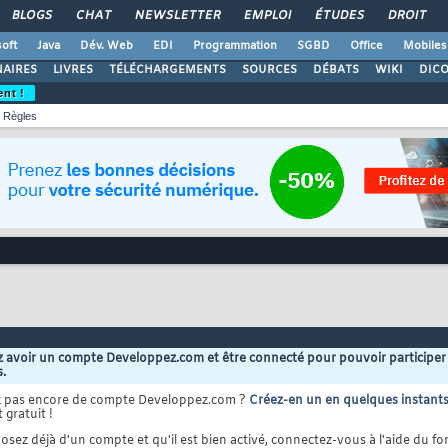
BLOGS
CHAT
NEWSLETTER
EMPLOI
ÉTUDES
DROIT
oft
Java
Dév. Web
EDI
Programmation
SGBD
Office
Mobiles
AIRES
LIVRES
TÉLÉCHARGEMENTS
SOURCES
DÉBATS
WIKI
DIC
ent !
Règles
 avoir un compte Developpez.com et être connecté pour pouvoir participer
s.
z pas encore de compte Developpez.com ?
Créez-en un en quelques instant
 gratuit !
osez déjà d'un compte et qu'il est bien activé, connectez-vous à l'aide du for