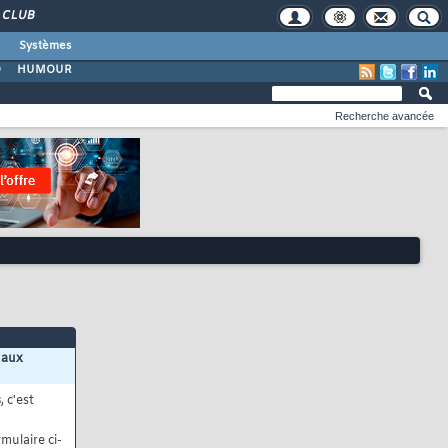
CLUB
Systèmes
O
HUMOUR
Recherche avancée
 aux
s
, c'est
mulaire ci-