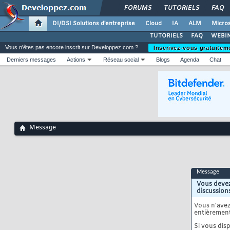
FORUMS
TUTORIELS
FAQ
DI/DSI Solutions d'entreprise
Cloud
IA
ALM
Micros
TUTORIELS
FAQ
WEBIN
Vous n'êtes pas encore inscrit sur Developpez.com ?
Inscrivez-vous gratuitem
Derniers messages
Actions
Réseau social
Blogs
Agenda
Chat
Message
Message
Vous devez
discussion
Vous n'ave
entièrement
Si vous disp