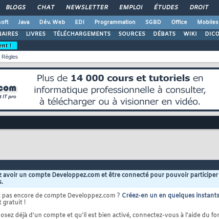
BLOGS
CHAT
NEWSLETTER
EMPLOI
ÉTUDES
DROIT
oft
Java
Dév. Web
EDI
Programmation
SGBD
Office
Mobiles
AIRES
LIVRES
TÉLÉCHARGEMENTS
SOURCES
DÉBATS
WIKI
DIC
ent !
Règles
 avoir un compte Developpez.com et être connecté pour pouvoir participer
s.
z pas encore de compte Developpez.com ?
Créez-en un en quelques instant
 gratuit !
osez déjà d'un compte et qu'il est bien activé, connectez-vous à l'aide du for