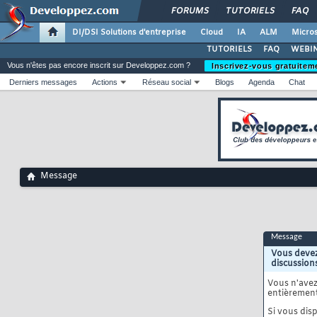
FORUMS
TUTORIELS
FAQ
DI/DSI Solutions d'entreprise
Cloud
IA
ALM
Micros
TUTORIELS
FAQ
WEBIN
Vous n'êtes pas encore inscrit sur Developpez.com ?
Inscrivez-vous gratuitem
Derniers messages
Actions
Réseau social
Blogs
Agenda
Chat
Message
Message
Vous devez
discussion
Vous n'ave
entièrement
Si vous disp