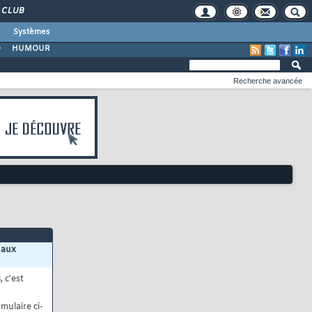
CLUB
Systèmes
O
HUMOUR
Recherche avancée
 aux
s
, c'est
mulaire ci-