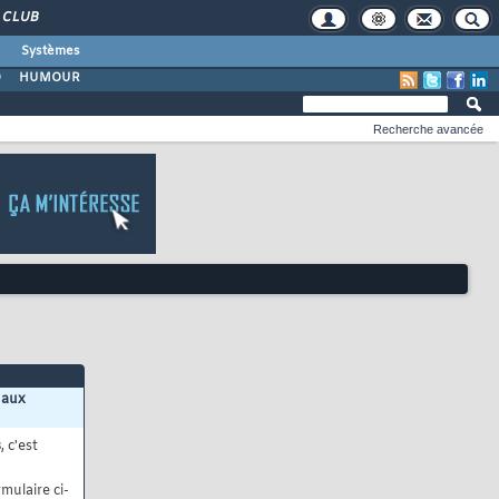
CLUB
Systèmes
O
HUMOUR
Recherche avancée
 aux
s
, c'est
mulaire ci-