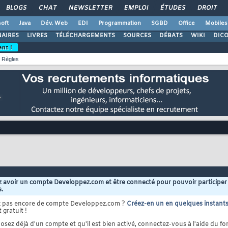
BLOGS
CHAT
NEWSLETTER
EMPLOI
ÉTUDES
DROIT
oft
Java
Dév. Web
EDI
Programmation
SGBD
Office
Mobiles
AIRES
LIVRES
TÉLÉCHARGEMENTS
SOURCES
DÉBATS
WIKI
DIC
ent !
Règles
 avoir un compte Developpez.com et être connecté pour pouvoir participer
s.
z pas encore de compte Developpez.com ?
Créez-en un en quelques instant
 gratuit !
osez déjà d'un compte et qu'il est bien activé, connectez-vous à l'aide du for