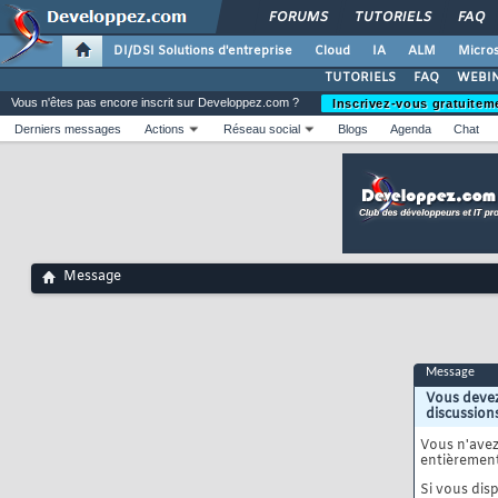
FORUMS
TUTORIELS
FAQ
DI/DSI Solutions d'entreprise
Cloud
IA
ALM
Micros
TUTORIELS
FAQ
WEBIN
Vous n'êtes pas encore inscrit sur Developpez.com ?
Inscrivez-vous gratuitem
Derniers messages
Actions
Réseau social
Blogs
Agenda
Chat
Message
Message
Vous devez
discussion
Vous n'ave
entièrement
Si vous disp