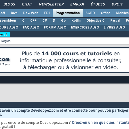
BLOGS
CHAT
NEWSLETTER
EMPLOI
ÉTUDES
DROIT
oft
Java
Dév. Web
EDI
Programmation
SGBD
Office
Mobiles
ssembleur
C
C++
C#
D
Go
Kotlin
Objective C
Pascal
Pe
OURS ALGO
FAQ ALGO
FORUM ALGO
EXERCICES ALGO
LIVRES ALGO
ent !
Règles
 avoir un compte Developpez.com et être connecté pour pouvoir participer
s.
z pas encore de compte Developpez.com ?
Créez-en un en quelques instant
 gratuit !