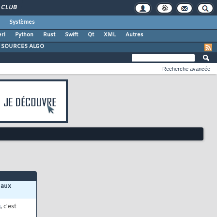
CLUB
Systèmes
rl
Python
Rust
Swift
Qt
XML
Autres
SOURCES ALGO
Recherche avancée
 aux
s
, c'est