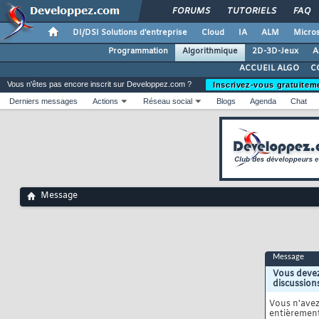
FORUMS
TUTORIELS
FAQ
DI/DSI Solutions d'entreprise
Cloud
IA
ALM
Micros
Programmation
Algorithmique
2D-3D-Jeux
A
ACCUEIL ALGO
C
Vous n'êtes pas encore inscrit sur Developpez.com ?
Inscrivez-vous gratuitem
Derniers messages
Actions
Réseau social
Blogs
Agenda
Chat
Message
Message
Vous devez
discussion
Vous n'ave
entièrement