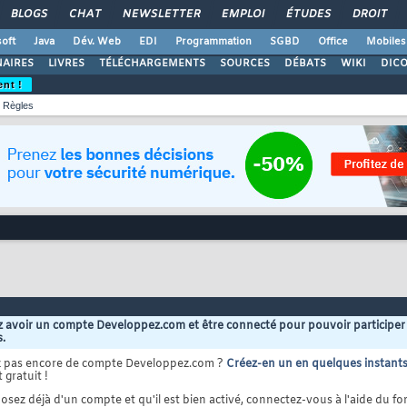
BLOGS
CHAT
NEWSLETTER
EMPLOI
ÉTUDES
DROIT
oft
Java
Dév. Web
EDI
Programmation
SGBD
Office
Mobiles
AIRES
LIVRES
TÉLÉCHARGEMENTS
SOURCES
DÉBATS
WIKI
DIC
ent !
Règles
 avoir un compte Developpez.com et être connecté pour pouvoir participer
s.
z pas encore de compte Developpez.com ?
Créez-en un en quelques instant
 gratuit !
osez déjà d'un compte et qu'il est bien activé, connectez-vous à l'aide du for