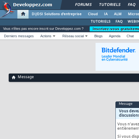
FORUMS
TUTORIELS
FAQ
DI/DSI Solutions d'entreprise
Cloud
IA
ALM
Micros
TUTORIELS
FAQ
WEBIN
Vous n'êtes pas encore inscrit sur Developpez.com ?
Inscrivez-vous gratuitem
Derniers messages
Actions
Réseau social
Blogs
Agenda
Chat
Message
Message
Vous devez
discussion
Vous n'ave
entièrement
Si vous disp