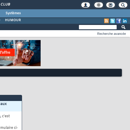
CLUB
Systèmes
O
HUMOUR
Recherche avancée
 aux
s
, c'est
mulaire ci-