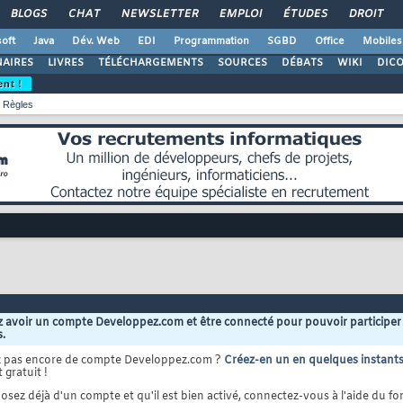
BLOGS
CHAT
NEWSLETTER
EMPLOI
ÉTUDES
DROIT
oft
Java
Dév. Web
EDI
Programmation
SGBD
Office
Mobiles
AIRES
LIVRES
TÉLÉCHARGEMENTS
SOURCES
DÉBATS
WIKI
DIC
ent !
Règles
 avoir un compte Developpez.com et être connecté pour pouvoir participer
s.
z pas encore de compte Developpez.com ?
Créez-en un en quelques instant
 gratuit !
osez déjà d'un compte et qu'il est bien activé, connectez-vous à l'aide du for