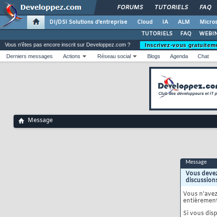
FORUMS
TUTORIELS
FAQ
DI/DSI Solutions d'entreprise
Cloud
IA
ALM
Micros
TUTORIELS
FAQ
WEBIN
Vous n'êtes pas encore inscrit sur Developpez.com ?
Inscrivez-vous gratuitem
Derniers messages
Actions
Réseau social
Blogs
Agenda
Chat
Message
Message
Vous devez
discussion
Vous n'ave
entièrement
Si vous disp