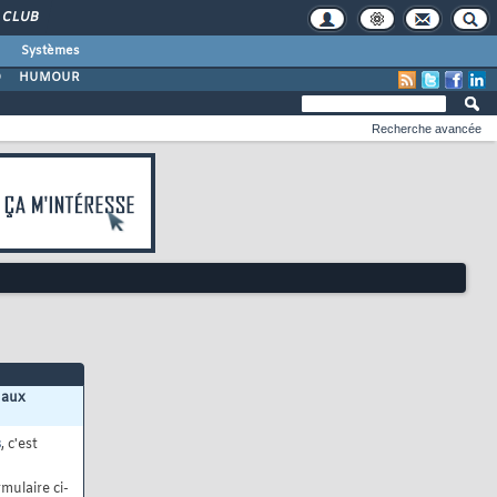
CLUB
Systèmes
O
HUMOUR
Recherche avancée
 aux
s
, c'est
mulaire ci-