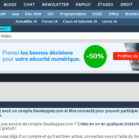
BLOGS
CHAT
NEWSLETTER
EMPLOI
ÉTUDES
DROIT
oft
Java
Dév. Web
EDI
Programmation
SGBD
Office
Mobiles
Actualités IA
Forum IA
Cours et tutoriels IA
Livres IA
ent !
Règles
 avoir un compte Developpez.com et être connecté pour pouvoir participer
s.
z pas encore de compte Developpez.com ?
Créez-en un en quelques instant
 gratuit !
osez déjà d'un compte et qu'il est bien activé, connectez-vous à l'aide du for