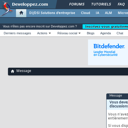
FORUMS
TUTORIELS
FAQ
DI/DSI Solutions d'entreprise
Cloud
IA
ALM
Micros
Vous n'êtes pas encore inscrit sur Developpez.com ?
Inscrivez-vous gratuitem
Derniers messages
Actions
Réseau social
Blogs
Agenda
Chat
Message
Message
Vous devez
discussion
Vous n'ave
entièrement
Si vous disp