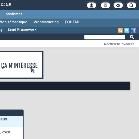
CLUB
Systèmes
Web sémantique
Webmarketing
(X)HTML
ny
Zend Framework
Recherche avancée
 aux
s
, c'est