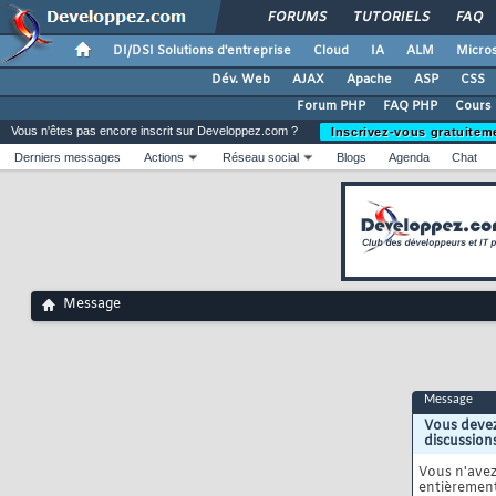
FORUMS
TUTORIELS
FAQ
DI/DSI Solutions d'entreprise
Cloud
IA
ALM
Micros
Dév. Web
AJAX
Apache
ASP
CSS
Forum PHP
FAQ PHP
Cours
Vous n'êtes pas encore inscrit sur Developpez.com ?
Inscrivez-vous gratuitem
Derniers messages
Actions
Réseau social
Blogs
Agenda
Chat
Message
Message
Vous devez
discussion
Vous n'ave
entièrement