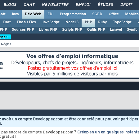
BLOGS
CHAT
NEWSLETTER
EMPLOI
ÉTUDES
DROIT
oft
Java
Dév. Web
EDI
Programmation
SGBD
Office
Mobiles
Dart
Flash / Flex
JavaScript
NodeJS
PHP
Ruby
TypeScript
 PHP
Sources PHP
Livres PHP
Scripts PHP
Outils PHP
Laravel
Symfo
ent !
Règles
 avoir un compte Developpez.com et être connecté pour pouvoir participer
s.
z pas encore de compte Developpez.com ?
Créez-en un en quelques instant
 gratuit !