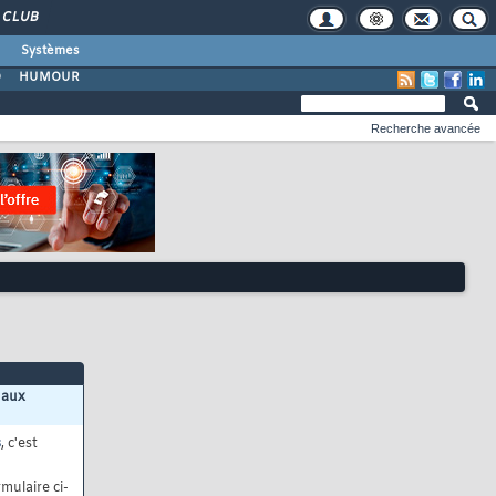
CLUB
Systèmes
O
HUMOUR
Recherche avancée
 aux
s
, c'est
mulaire ci-