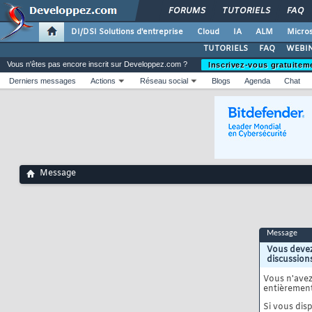
FORUMS
TUTORIELS
FAQ
DI/DSI Solutions d'entreprise
Cloud
IA
ALM
Micros
TUTORIELS
FAQ
WEBIN
Vous n'êtes pas encore inscrit sur Developpez.com ?
Inscrivez-vous gratuitem
Derniers messages
Actions
Réseau social
Blogs
Agenda
Chat
Message
Message
Vous devez
discussion
Vous n'ave
entièrement
Si vous disp