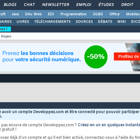
BLOGS
CHAT
NEWSLETTER
EMPLOI
ÉTUDES
DROIT
oft
Java
Dév. Web
EDI
Programmation
SGBD
Office
Mobiles
AIRES
LIVRES
TÉLÉCHARGEMENTS
SOURCES
DÉBATS
WIKI
DIC
ent !
Règles
 avoir un compte Developpez.com et être connecté pour pouvoir participer
s.
z pas encore de compte Developpez.com ?
Créez-en un en quelques instant
 gratuit !
osez déjà d'un compte et qu'il est bien activé, connectez-vous à l'aide du for