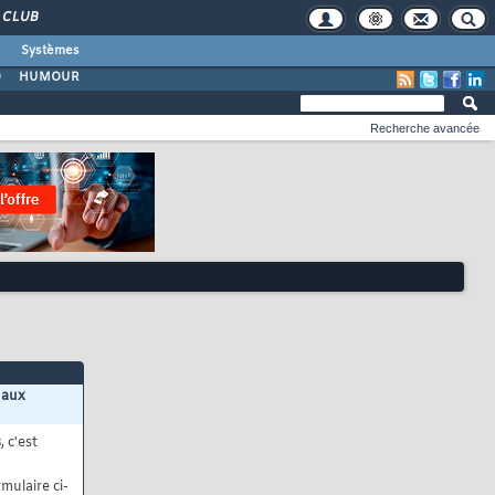
CLUB
Systèmes
O
HUMOUR
Recherche avancée
 aux
s
, c'est
mulaire ci-