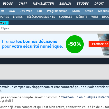
BLOGS
CHAT
NEWSLETTER
EMPLOI
ÉTUDES
DROIT
oft
Java
Dév. Web
EDI
Programmation
SGBD
Office
Mobiles
AIRES
LIVRES
TÉLÉCHARGEMENTS
SOURCES
DÉBATS
WIKI
DIC
ent !
Règles
 avoir un compte Developpez.com et être connecté pour pouvoir participer
s.
z pas encore de compte Developpez.com ?
Créez-en un en quelques instant
 gratuit !
osez déjà d'un compte et qu'il est bien activé, connectez-vous à l'aide du for