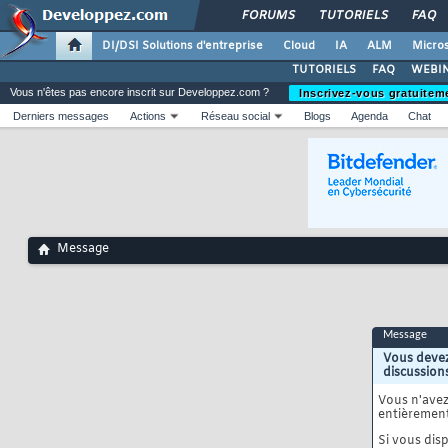
FORUMS
TUTORIELS
FAQ
DI/DSI Solutions d'entreprise
Cloud
IA
ALM
Micros
TUTORIELS
FAQ
WEBIN
Vous n'êtes pas encore inscrit sur Developpez.com ?
Inscrivez-vous gratuitem
Derniers messages
Actions
Réseau social
Blogs
Agenda
Chat
Message
Message
Vous devez
discussion
Vous n'ave
entièrement
Si vous disp