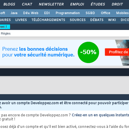
BLOGS
CHAT
NEWSLETTER
EMPLOI
ÉTUDES
DROIT
oft
Java
Dév. Web
EDI
Programmation
SGBD
Office
Mobiles
AIRES
LIVRES
TÉLÉCHARGEMENTS
SOURCES
DÉBATS
WIKI
DIC
ent !
Règles
 avoir un compte Developpez.com et être connecté pour pouvoir participer
s.
z pas encore de compte Developpez.com ?
Créez-en un en quelques instant
 gratuit !
osez déjà d'un compte et qu'il est bien activé, connectez-vous à l'aide du for