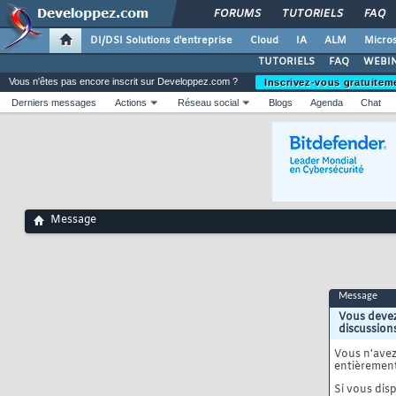
FORUMS
TUTORIELS
FAQ
DI/DSI Solutions d'entreprise
Cloud
IA
ALM
Micros
TUTORIELS
FAQ
WEBIN
Vous n'êtes pas encore inscrit sur Developpez.com ?
Inscrivez-vous gratuitem
Derniers messages
Actions
Réseau social
Blogs
Agenda
Chat
Message
Message
Vous devez
discussion
Vous n'ave
entièrement
Si vous disp