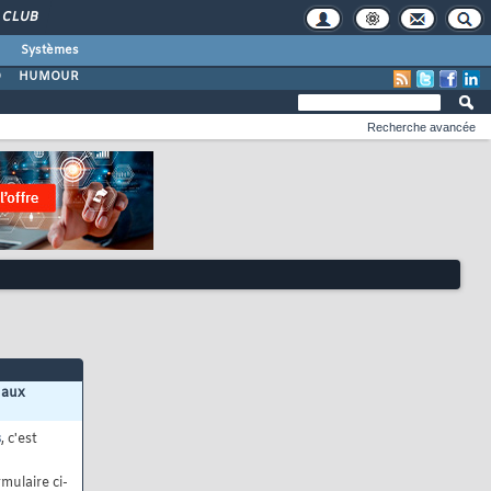
CLUB
Systèmes
O
HUMOUR
Recherche avancée
 aux
s
, c'est
mulaire ci-