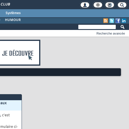
CLUB
Systèmes
O
HUMOUR
Recherche avancée
 aux
s
, c'est
mulaire ci-