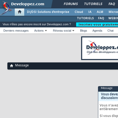
FORUMS
TUTORIELS
FAQ
DI/DSI Solutions d'entreprise
Cloud
IA
ALM
Micros
TUTORIELS
FAQ
WEBIN
Vous n'êtes pas encore inscrit sur Developpez.com ?
Inscrivez-vous gratuitem
Derniers messages
Actions
Réseau social
Blogs
Agenda
Chat
Message
Message
Vous devez
discussion
Vous n'ave
entièrement
Si vous disp