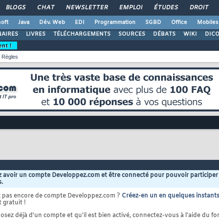
BLOGS
CHAT
NEWSLETTER
EMPLOI
ÉTUDES
DROIT
oft
Java
Dév. Web
EDI
Programmation
SGBD
Office
Mobiles
AIRES
LIVRES
TÉLÉCHARGEMENTS
SOURCES
DÉBATS
WIKI
DIC
ent !
Règles
 avoir un compte Developpez.com et être connecté pour pouvoir participer
s.
z pas encore de compte Developpez.com ?
Créez-en un en quelques instant
 gratuit !
osez déjà d'un compte et qu'il est bien activé, connectez-vous à l'aide du for