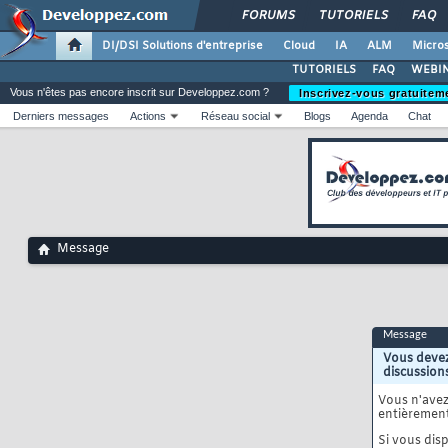
FORUMS
TUTORIELS
FAQ
DI/DSI Solutions d'entreprise
Cloud
IA
ALM
Micros
TUTORIELS
FAQ
WEBIN
Vous n'êtes pas encore inscrit sur Developpez.com ?
Inscrivez-vous gratuitem
Derniers messages
Actions
Réseau social
Blogs
Agenda
Chat
Message
Message
Vous devez
discussion
Vous n'ave
entièrement
Si vous disp