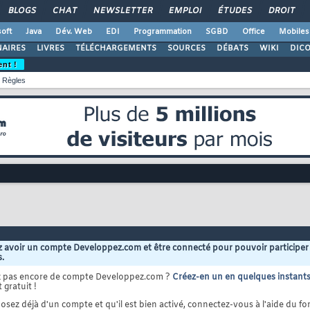
BLOGS
CHAT
NEWSLETTER
EMPLOI
ÉTUDES
DROIT
oft
Java
Dév. Web
EDI
Programmation
SGBD
Office
Mobiles
AIRES
LIVRES
TÉLÉCHARGEMENTS
SOURCES
DÉBATS
WIKI
DIC
ent !
Règles
 avoir un compte Developpez.com et être connecté pour pouvoir participer
s.
z pas encore de compte Developpez.com ?
Créez-en un en quelques instant
 gratuit !
osez déjà d'un compte et qu'il est bien activé, connectez-vous à l'aide du for