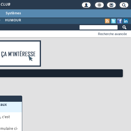
CLUB
Systèmes
O
HUMOUR
Recherche avancée
 aux
s
, c'est
mulaire ci-