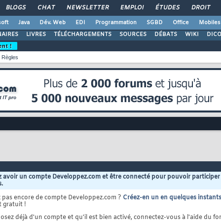
BLOGS
CHAT
NEWSLETTER
EMPLOI
ÉTUDES
DROIT
oft
Java
Dév. Web
EDI
Programmation
SGBD
Office
Mobiles
AIRES
LIVRES
TÉLÉCHARGEMENTS
SOURCES
DÉBATS
WIKI
DIC
ent !
Règles
 avoir un compte Developpez.com et être connecté pour pouvoir participer
s.
z pas encore de compte Developpez.com ?
Créez-en un en quelques instant
 gratuit !
osez déjà d'un compte et qu'il est bien activé, connectez-vous à l'aide du for