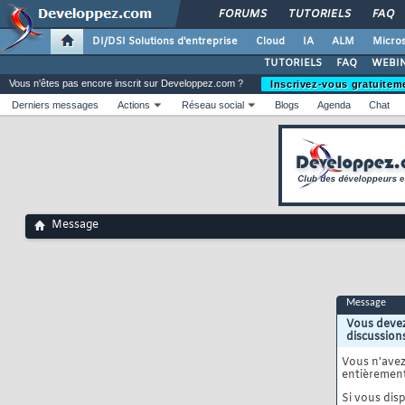
FORUMS
TUTORIELS
FAQ
DI/DSI Solutions d'entreprise
Cloud
IA
ALM
Micros
TUTORIELS
FAQ
WEBIN
Vous n'êtes pas encore inscrit sur Developpez.com ?
Inscrivez-vous gratuitem
Derniers messages
Actions
Réseau social
Blogs
Agenda
Chat
Message
Message
Vous devez
discussion
Vous n'ave
entièrement
Si vous disp