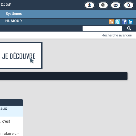
CLUB
Systèmes
O
HUMOUR
Recherche avancée
 aux
s
, c'est
mulaire ci-