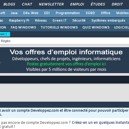
BLOGS
CHAT
NEWSLETTER
EMPLOI
ÉTUDES
DROIT
oft
Java
Dév. Web
EDI
Programmation
SGBD
Office
Mobiles
ac
Raspberry Pi
Réseau
Green IT
Sécurité
Systèmes embarqués
ION
FAQ WINDOWS
TUTORIELS WINDOWS
QUIZ WINDOWS
LOGICIE
ent !
Règles
 avoir un compte Developpez.com et être connecté pour pouvoir participer
s.
z pas encore de compte Developpez.com ?
Créez-en un en quelques instant
 gratuit !