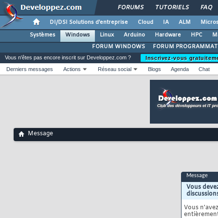
FORUMS
TUTORIELS
FAQ
DI/DSI Solutions d'entreprise
Cloud
IA
ALM
Micros
Systèmes
Windows
Linux
Arduino
Hardware
HPC
M
FORUM WINDOWS
FORUM PROGRAMMAT
Vous n'êtes pas encore inscrit sur Developpez.com ?
Inscrivez-vous gratuitem
Derniers messages
Actions
Réseau social
Blogs
Agenda
Chat
Message
Message
Vous devez
discussion
Vous n'ave
entièrement