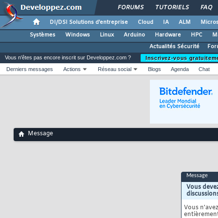
FORUMS
TUTORIELS
FAQ
DI/DSI Solutions d'entreprise
Cloud
IA
ALM
Micros
Systèmes
Windows
Linux
Arduino
Hardware
HPC
M
Actualités Sécurité
For
Vous n'êtes pas encore inscrit sur Developpez.com ?
Inscrivez-vous gratuitem
Derniers messages
Actions
Réseau social
Blogs
Agenda
Chat
Message
Message
Vous devez
discussion
Vous n'ave
entièrement