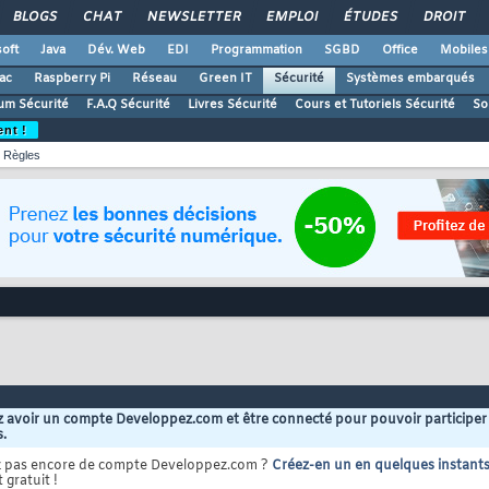
BLOGS
CHAT
NEWSLETTER
EMPLOI
ÉTUDES
DROIT
oft
Java
Dév. Web
EDI
Programmation
SGBD
Office
Mobiles
ac
Raspberry Pi
Réseau
Green IT
Sécurité
Systèmes embarqués
um Sécurité
F.A.Q Sécurité
Livres Sécurité
Cours et Tutoriels Sécurité
So
ent !
Règles
 avoir un compte Developpez.com et être connecté pour pouvoir participer
s.
z pas encore de compte Developpez.com ?
Créez-en un en quelques instant
 gratuit !