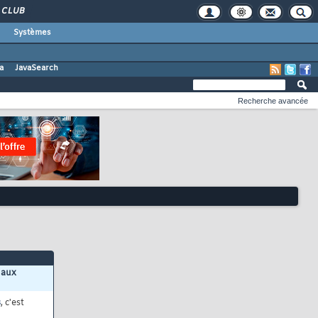
CLUB
Systèmes
a
JavaSearch
Recherche avancée
 aux
s
, c'est