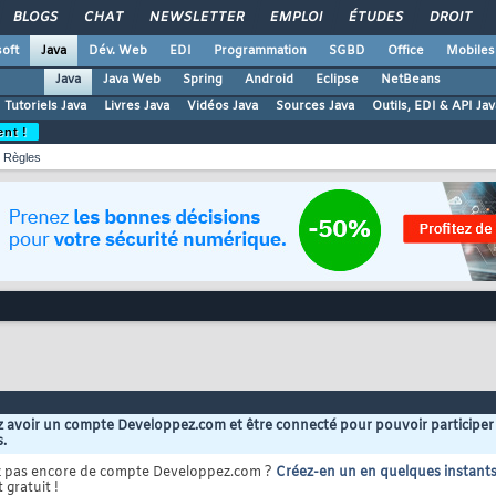
BLOGS
CHAT
NEWSLETTER
EMPLOI
ÉTUDES
DROIT
oft
Java
Dév. Web
EDI
Programmation
SGBD
Office
Mobiles
Java
Java Web
Spring
Android
Eclipse
NetBeans
Tutoriels Java
Livres Java
Vidéos Java
Sources Java
Outils, EDI & API Jav
ent !
Règles
 avoir un compte Developpez.com et être connecté pour pouvoir participer
s.
z pas encore de compte Developpez.com ?
Créez-en un en quelques instant
 gratuit !