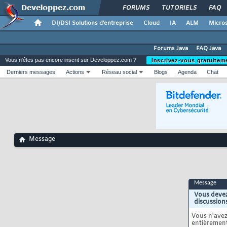
FORUMS
TUTORIELS
FAQ
DI/DSI Solutions d'entreprise
Cloud
IA
ALM
Micros
Forums Java
FAQ Java
Vous n'êtes pas encore inscrit sur Developpez.com ?
Inscrivez-vous gratuitem
Derniers messages
Actions
Réseau social
Blogs
Agenda
Chat
Message
Message
Vous devez
discussion
Vous n'ave
entièrement