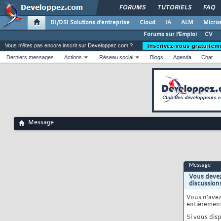
FORUMS
TUTORIELS
FAQ
DI/DSI Solutions d'entreprise
Cloud
IA
ALM
Micros
Forums sur l'Emploi
CV
Vous n'êtes pas encore inscrit sur Developpez.com ?
Inscrivez-vous gratuitem
Derniers messages
Actions
Réseau social
Blogs
Agenda
Chat
Message
Message
Vous devez
discussion
Vous n'ave
entièrement
Si vous disp