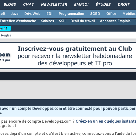
BLOGS
CHAT
NEWSLETTER
EMPLOI
ÉTUDES
DROIT
oft
Java
Dév. Web
EDI
Programmation
SGBD
Office
Mobiles
Entretien d'embauche
Salaires
SSII
Droit du travail
Annonces Emplois
ent !
Règles
 avoir un compte Developpez.com et être connecté pour pouvoir participer
s.
z pas encore de compte Developpez.com ?
Créez-en un en quelques instant
 gratuit !
osez déjà d'un compte et qu'il est bien activé, connectez-vous à l'aide du for