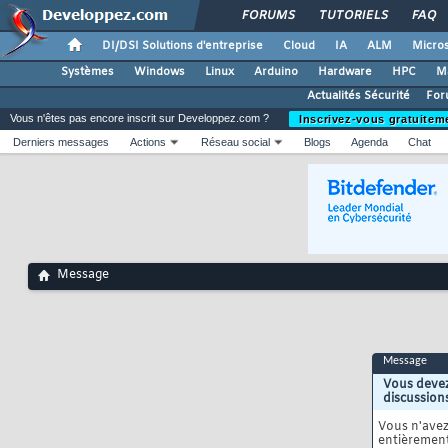
FORUMS
TUTORIELS
FAQ
DI/DSI Solutions d'entreprise
Cloud
IA
ALM
Micros
Systèmes
Windows
Linux
Arduino
Hardware
HPC
M
Actualités Sécurité
For
Vous n'êtes pas encore inscrit sur Developpez.com ?
Inscrivez-vous gratuitem
Derniers messages
Actions
Réseau social
Blogs
Agenda
Chat
Message
Message
Vous devez
discussion
Vous n'ave
entièrement