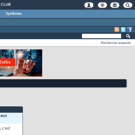
CLUB
Systèmes
Recherche avancée
 aux
s
, c'est