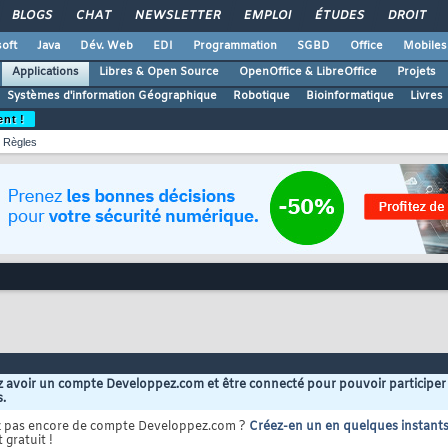
BLOGS
CHAT
NEWSLETTER
EMPLOI
ÉTUDES
DROIT
oft
Java
Dév. Web
EDI
Programmation
SGBD
Office
Mobiles
Applications
Libres & Open Source
OpenOffice & LibreOffice
Projets
Systèmes d'information Géographique
Robotique
Bioinformatique
Livres
ent !
Règles
 avoir un compte Developpez.com et être connecté pour pouvoir participer
s.
z pas encore de compte Developpez.com ?
Créez-en un en quelques instant
 gratuit !