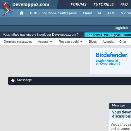
FORUMS
TUTORIELS
FAQ
DI/DSI Solutions d'entreprise
Cloud
IA
ALM
Micros
Logiciels
Vous n'êtes pas encore inscrit sur Developpez.com ?
Inscrivez-vous gratuitem
Derniers messages
Actions
Réseau social
Blogs
Agenda
Chat
Message
Message
Vous devez
discussion
Vous n'ave
entièrement