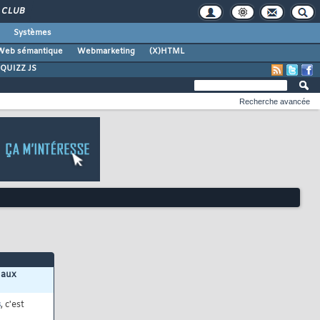
CLUB
Systèmes
Web sémantique
Webmarketing
(X)HTML
QUIZZ JS
Recherche avancée
 aux
s
, c'est