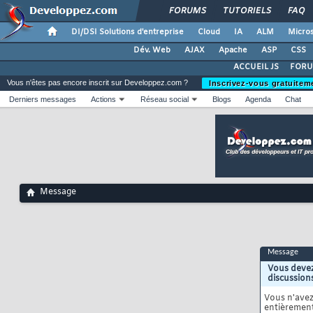
FORUMS
TUTORIELS
FAQ
DI/DSI Solutions d'entreprise
Cloud
IA
ALM
Micros
Dév. Web
AJAX
Apache
ASP
CSS
ACCUEIL JS
FORU
Vous n'êtes pas encore inscrit sur Developpez.com ?
Inscrivez-vous gratuitem
Derniers messages
Actions
Réseau social
Blogs
Agenda
Chat
Message
Message
Vous devez
discussion
Vous n'ave
entièrement