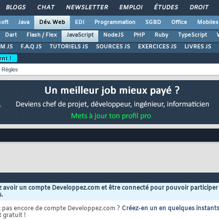
BLOGS
CHAT
NEWSLETTER
EMPLOI
ÉTUDES
DROIT
oft
Java
Dév. Web
EDI
Programmation
SGBD
Office
Mobiles
Dart
Flash / Flex
JavaScript
NodeJS
PHP
Ruby
TypeScript
M JS
F.A.Q JS
TUTORIELS JS
SOURCES JS
EXERCICES JS
LIVRES JS
ent !
Règles
 avoir un compte Developpez.com et être connecté pour pouvoir participer
s.
z pas encore de compte Developpez.com ?
Créez-en un en quelques instant
 gratuit !