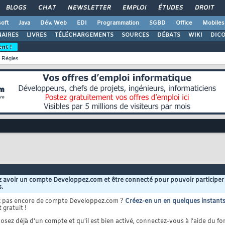
BLOGS
CHAT
NEWSLETTER
EMPLOI
ÉTUDES
DROIT
oft
Java
Dév. Web
EDI
Programmation
SGBD
Office
Mobiles
AIRES
LIVRES
TÉLÉCHARGEMENTS
SOURCES
DÉBATS
WIKI
DIC
ent !
Règles
 avoir un compte Developpez.com et être connecté pour pouvoir participer
s.
z pas encore de compte Developpez.com ?
Créez-en un en quelques instant
 gratuit !
osez déjà d'un compte et qu'il est bien activé, connectez-vous à l'aide du for