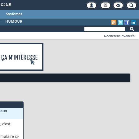
CLUB
Systèmes
O
HUMOUR
Recherche avancée
 aux
s
, c'est
mulaire ci-