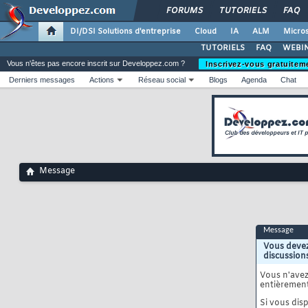
FORUMS
TUTORIELS
FAQ
DI/DSI Solutions d'entreprise
Cloud
IA
ALM
Micros
TUTORIELS
FAQ
WEBIN
Vous n'êtes pas encore inscrit sur Developpez.com ?
Inscrivez-vous gratuitem
Derniers messages
Actions
Réseau social
Blogs
Agenda
Chat
Message
Message
Vous devez
discussion
Vous n'ave
entièrement
Si vous disp