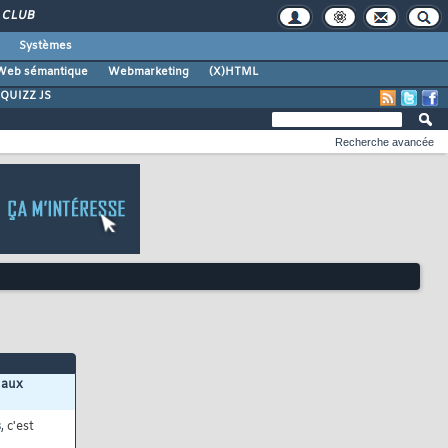
CLUB
Systèmes
Web sémantique
Webmarketing
(X)HTML
QUIZZ JS
Recherche avancée
 aux
s
, c'est