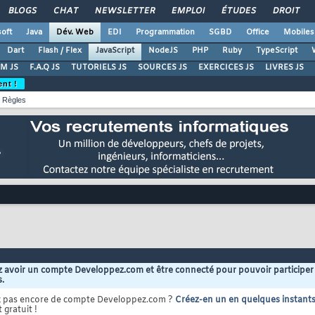
BLOGS
CHAT
NEWSLETTER
EMPLOI
ÉTUDES
DROIT
oft
Java
Dév. Web
EDI
Programmation
SGBD
Office
Mobiles
Dart
Flash / Flex
JavaScript
NodeJS
PHP
Ruby
TypeScript
M JS
F.A.Q JS
TUTORIELS JS
SOURCES JS
EXERCICES JS
LIVRES JS
ent !
Règles
 avoir un compte Developpez.com et être connecté pour pouvoir participer
s.
z pas encore de compte Developpez.com ?
Créez-en un en quelques instant
 gratuit !