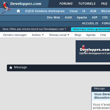
FORUMS
TUTORIELS
FAQ
DI/DSI Solutions d'entreprise
Cloud
IA
ALM
Micros
Dév. Web
AJAX
Apache
ASP
CSS
ACCUEIL JS
FORU
Vous n'êtes pas encore inscrit sur Developpez.com ?
Inscrivez-vous gratuitem
Derniers messages
Actions
Réseau social
Blogs
Agenda
Chat
Message
Message
Vous devez
discussion
Vous n'ave
entièrement