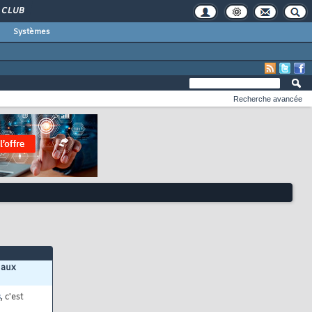
CLUB
Systèmes
Recherche avancée
 aux
s
, c'est