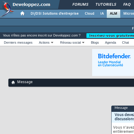
FORUMS
TUTORIELS
FAQ
DI/DSI Solutions d'entreprise
Cloud
IA
ALM
Micros
Vous n'êtes pas encore inscrit sur Developpez.com ?
Inscrivez-vous gratuitem
Derniers messages
Actions
Réseau social
Blogs
Agenda
Chat
Message
Message
Vous devez
discussion
Vous n'ave
entièrement