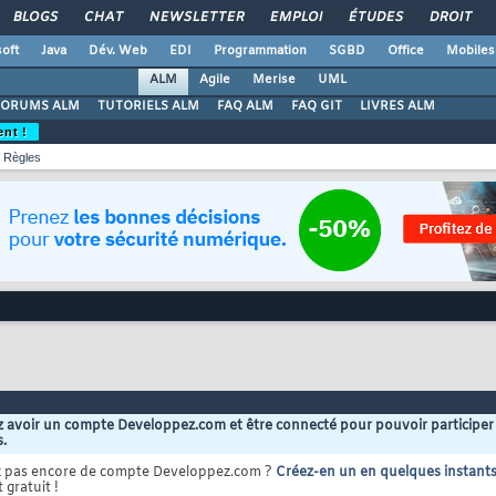
BLOGS
CHAT
NEWSLETTER
EMPLOI
ÉTUDES
DROIT
oft
Java
Dév. Web
EDI
Programmation
SGBD
Office
Mobiles
ALM
Agile
Merise
UML
FORUMS ALM
TUTORIELS ALM
FAQ ALM
FAQ GIT
LIVRES ALM
ent !
Règles
 avoir un compte Developpez.com et être connecté pour pouvoir participer
s.
z pas encore de compte Developpez.com ?
Créez-en un en quelques instant
 gratuit !