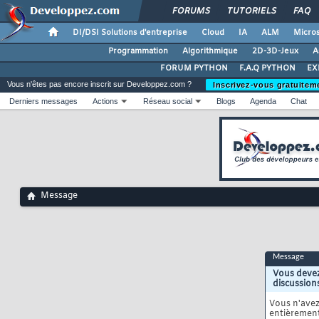
FORUMS
TUTORIELS
FAQ
DI/DSI Solutions d'entreprise
Cloud
IA
ALM
Micros
Programmation
Algorithmique
2D-3D-Jeux
A
FORUM PYTHON
F.A.Q PYTHON
EX
Vous n'êtes pas encore inscrit sur Developpez.com ?
Inscrivez-vous gratuitem
Derniers messages
Actions
Réseau social
Blogs
Agenda
Chat
Message
Message
Vous devez
discussion
Vous n'ave
entièrement