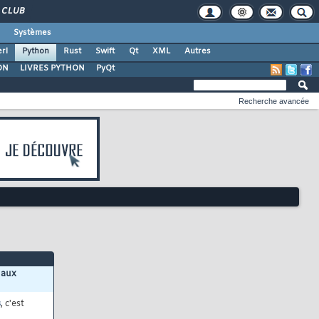
CLUB
Systèmes
rl
Python
Rust
Swift
Qt
XML
Autres
ON
LIVRES PYTHON
PyQt
Recherche avancée
 aux
s
, c'est