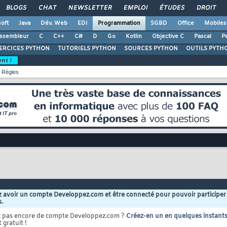
BLOGS
CHAT
NEWSLETTER
EMPLOI
ÉTUDES
DROIT
oft
Java
Dév. Web
EDI
Programmation
SGBD
Office
Mobiles
ssembleur
C
C++
C#
D
Go
Kotlin
Objective C
Pascal
Pe
ERCICES PYTHON
TUTORIELS PYTHON
SOURCES PYTHON
OUTILS PYTH
ent !
Règles
 avoir un compte Developpez.com et être connecté pour pouvoir participer
s.
z pas encore de compte Developpez.com ?
Créez-en un en quelques instant
 gratuit !