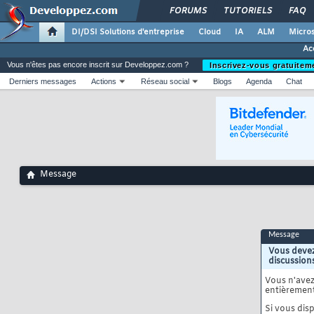
FORUMS
TUTORIELS
FAQ
DI/DSI Solutions d'entreprise
Cloud
IA
ALM
Micros
Ac
Vous n'êtes pas encore inscrit sur Developpez.com ?
Inscrivez-vous gratuitem
Derniers messages
Actions
Réseau social
Blogs
Agenda
Chat
Message
Message
Vous devez
discussion
Vous n'ave
entièrement
Si vous disp