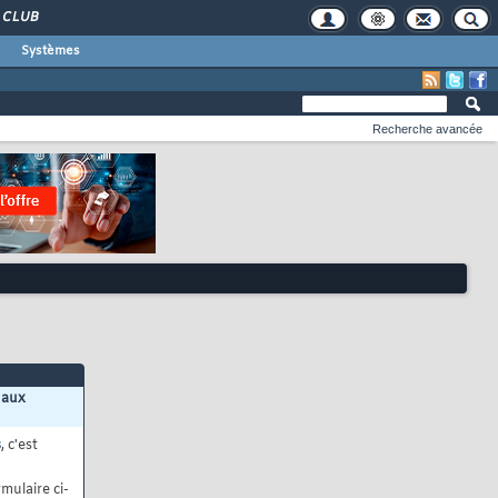
CLUB
Systèmes
Recherche avancée
 aux
s
, c'est
mulaire ci-