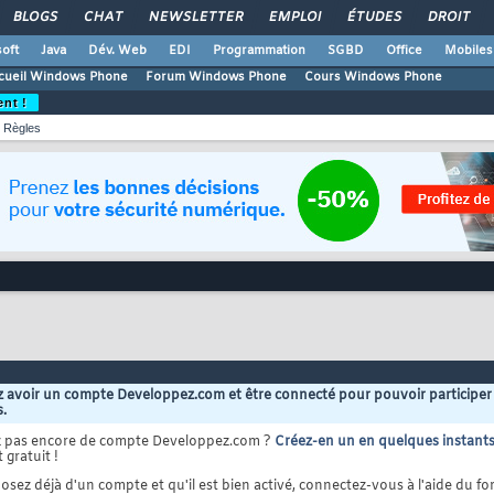
BLOGS
CHAT
NEWSLETTER
EMPLOI
ÉTUDES
DROIT
oft
Java
Dév. Web
EDI
Programmation
SGBD
Office
Mobiles
cueil Windows Phone
Forum Windows Phone
Cours Windows Phone
ent !
Règles
 avoir un compte Developpez.com et être connecté pour pouvoir participer
s.
z pas encore de compte Developpez.com ?
Créez-en un en quelques instant
 gratuit !
osez déjà d'un compte et qu'il est bien activé, connectez-vous à l'aide du for