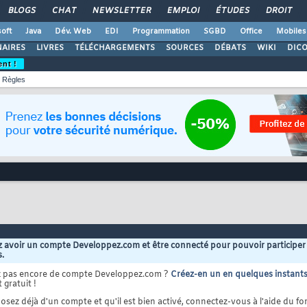
BLOGS
CHAT
NEWSLETTER
EMPLOI
ÉTUDES
DROIT
oft
Java
Dév. Web
EDI
Programmation
SGBD
Office
Mobiles
AIRES
LIVRES
TÉLÉCHARGEMENTS
SOURCES
DÉBATS
WIKI
DIC
ent !
Règles
 avoir un compte Developpez.com et être connecté pour pouvoir participer
s.
z pas encore de compte Developpez.com ?
Créez-en un en quelques instant
 gratuit !
osez déjà d'un compte et qu'il est bien activé, connectez-vous à l'aide du for