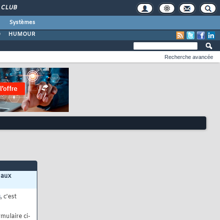
CLUB
Systèmes
O
HUMOUR
Recherche avancée
 aux
s
, c'est
mulaire ci-