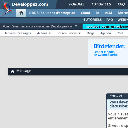
FORUMS
TUTORIELS
FAQ
DI/DSI Solutions d'entreprise
Cloud
IA
ALM
Micros
TUTORIELS
FAQ
WEBIN
Vous n'êtes pas encore inscrit sur Developpez.com ?
Inscrivez-vous gratuitem
Derniers messages
Actions
Réseau social
Blogs
Agenda
Chat
Message
Message
Vous devez
discussion
Vous n'ave
entièrement
Si vous disp