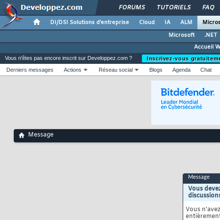
FORUMS
TUTORIELS
FAQ
DI/DSI Solutions d'entreprise
Cloud
IA
ALM
Micros
Microsoft
.NET
Accueil 
Vous n'êtes pas encore inscrit sur Developpez.com ?
Inscrivez-vous gratuitem
Derniers messages
Actions
Réseau social
Blogs
Agenda
Chat
Message
Message
Vous devez
discussion
Vous n'ave
entièrement