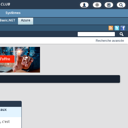
CLUB
Systèmes
 Basic.NET
Azure
Recherche avancée
 aux
s
, c'est