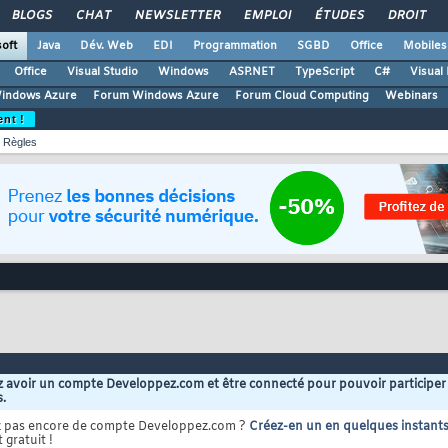
BLOGS
CHAT
NEWSLETTER
EMPLOI
ÉTUDES
DROIT
oft
Java
Dév. Web
EDI
Programmation
SGBD
Office
Mobiles
Office
Visual Studio
Windows
ASP.NET
TypeScript
C#
Visual
Windows Azure
Forum Windows Azure
Forum Cloud Computing
Webinars
ent !
Règles
 avoir un compte Developpez.com et être connecté pour pouvoir participer
s.
z pas encore de compte Developpez.com ?
Créez-en un en quelques instant
 gratuit !