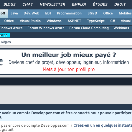
BLOGS
CHAT
NEWSLETTER
EMPLOI
ÉTUDES
DROIT
oft
Java
Dév. Web
EDI
Programmation
SGBD
Office
Mobiles
Office
Visual Studio
Windows
ASP.NET
TypeScript
C#
Visual
Windows Azure
Forum Windows Azure
Forum Cloud Computing
Webinars
ent !
Règles
 avoir un compte Developpez.com et être connecté pour pouvoir participer
s.
z pas encore de compte Developpez.com ?
Créez-en un en quelques instant
 gratuit !