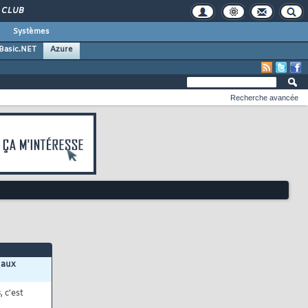
CLUB
Systèmes
 Basic.NET
Azure
Recherche avancée
 aux
s
, c'est