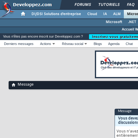
FORUMS
TUTORIELS
FAQ
DI/DSI Solutions d'entreprise
Cloud
IA
ALM
Micros
Microsoft
.NET
Accueil 
Vous n'êtes pas encore inscrit sur Developpez.com ?
Inscrivez-vous gratuitem
Derniers messages
Actions
Réseau social
Blogs
Agenda
Chat
Message
Message
Vous devez
discussion
Vous n'ave
entièrement